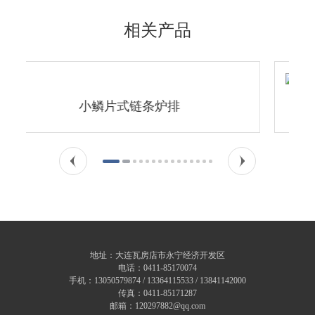
相关产品
链条炉排
小鳞片式链条炉
地址：大连瓦房店市永宁经济开发区
电话：
0411-85170074
手机：
13050579874
/
13364115533
/
13841142000
传真：
0411-85171287
邮箱：
120297882@qq.com