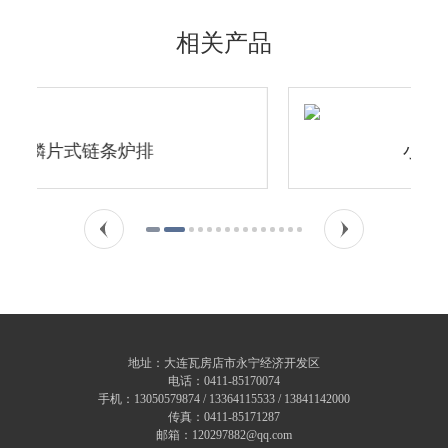
相关产品
小鳞片式链条炉排
地址：大连瓦房店市永宁经济开发区
电话：
0411-85170074
手机：
13050579874
/
13364115533
/
13841142000
传真：
0411-85171287
邮箱：
120297882@qq.com