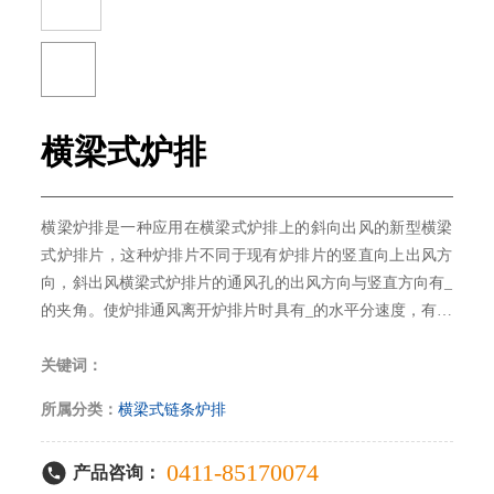
横梁式炉排
横梁炉排是一种应用在横梁式炉排上的斜向出风的新型横梁
式炉排片，这种炉排片不同于现有炉排片的竖直向上出风方
向，斜出风横梁式炉排片的通风孔的出风方向与竖直方向有_
的夹角。使炉排通风离开炉排片时具有_的水平分速度，有利
于通风在煤层中水平扩散，_煤与风的混合效果，同时还可减
少炉排的漏煤量。
关键词：
所属分类：
横梁式链条炉排
0411-85170074
产品咨询：