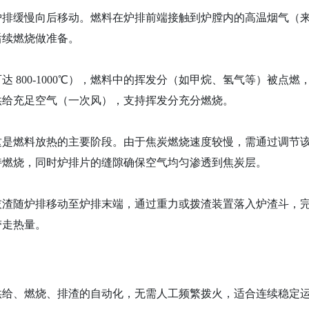
炉排缓慢向后移动。燃料在炉排前端接触到炉膛内的高温烟气（
后续燃烧做准备。
800-1000℃），燃料中的挥发分（如甲烷、氢气等）被点燃
供给充足空气（一次风），支持挥发分充分燃烧。
这是燃料放热的主要阶段。由于焦炭燃烧速度较慢，需通过调节
持燃烧，同时炉排片的缝隙确保空气均匀渗透到焦炭层。
灰渣随炉排移动至炉排末端，通过重力或拨渣装置落入炉渣斗，
带走热量。
供给、燃烧、排渣的自动化，无需人工频繁拨火，适合连续稳定