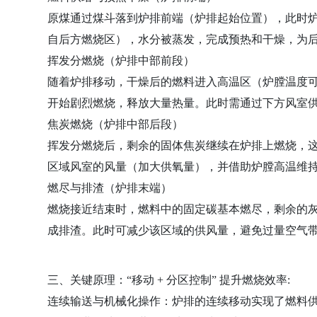
原煤通过煤斗落到炉排前端（炉排起始位置），此时
自后方燃烧区），水分被蒸发，完成预热和干燥，为
挥发分燃烧（炉排中部前段）
随着炉排移动，干燥后的燃料进入高温区（炉膛温度可达 
开始剧烈燃烧，释放大量热量。此时需通过下方风室
焦炭燃烧（炉排中部后段）
挥发分燃烧后，剩余的固体焦炭继续在炉排上燃烧，
区域风室的风量（加大供氧量），并借助炉膛高温维
燃尽与排渣（炉排末端）
燃烧接近结束时，燃料中的固定碳基本燃尽，剩余的
成排渣。此时可减少该区域的供风量，避免过量空气
三、关键原理：“移动 + 分区控制” 提升燃烧效率:
连续输送与机械化操作：炉排的连续移动实现了燃料