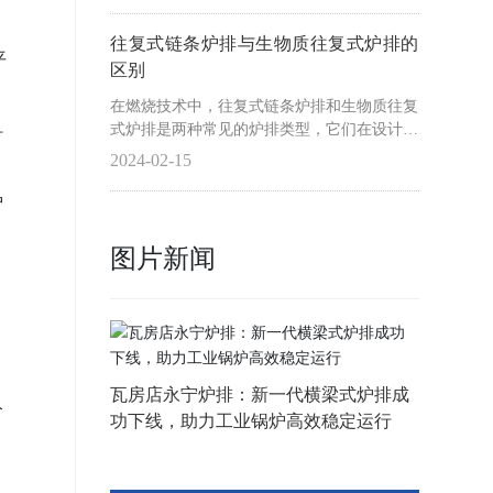
高效地运行。
往复式链条炉排与生物质往复式炉排的
平
区别
在燃烧技术中，往复式链条炉排和生物质往复
式炉排是两种常见的炉排类型，它们在设计和
时
应用上有着显著的区别。本文将详细分析这两
2024-02-15
种炉排的区别，以便读者更好地理解它们的特
性和适用场景。
炉
图片新闻
瓦房店永宁炉排：新一代横梁式炉排成
阶
功下线，助力工业锅炉高效稳定运行